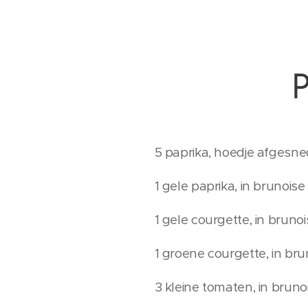
P
5 paprika, hoedje afgesne
1 gele paprika, in brunoi
1 gele courgette, in brun
1 groene courgette, in br
3 kleine tomaten, in brun