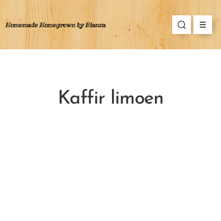
Homemade Homegrown by Bianca
Kaffir limoen