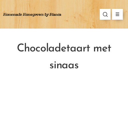
Homemade Homegrown by Bianca
Chocoladetaart met
sinaas