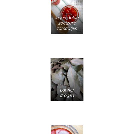
Ingemaakte
zoetzure
tomaatjes
Laurier
drogen