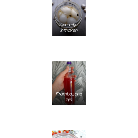
Zilveruitjes
inmaken
Frambozena
zijn