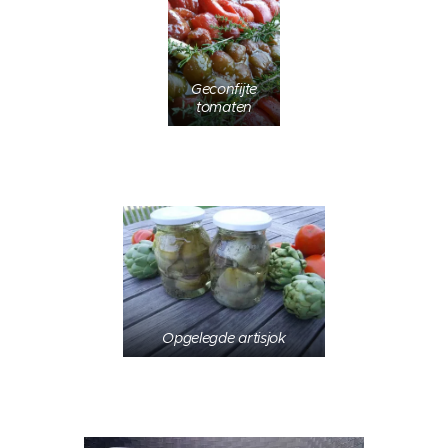
Geconfijte
tomaten
Opgelegde artisjok