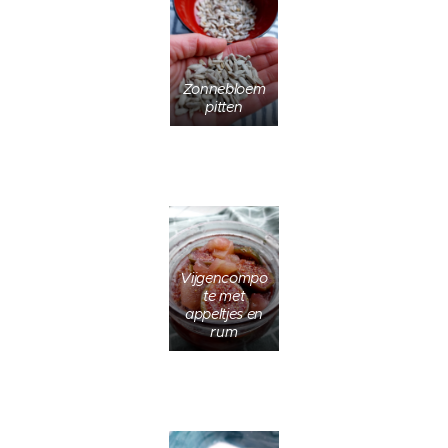
Zonnebloem
pitten
Vijgencompo
te met
appeltjes en
rum