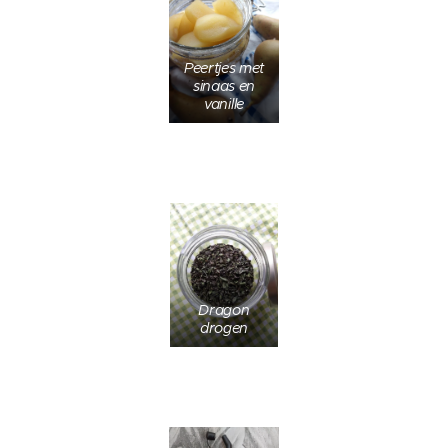
Peertjes met
sinaas en
vanille
Dragon
drogen