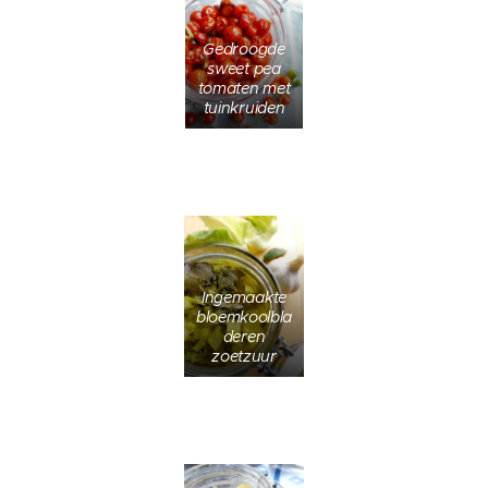
Gedroogde
sweet pea
tomaten met
tuinkruiden
Ingemaakte
bloemkoolbla
deren
zoetzuur