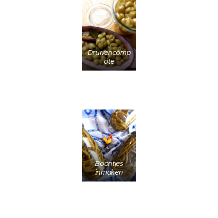
Druivencomp
ote
Boontjes
inmaken