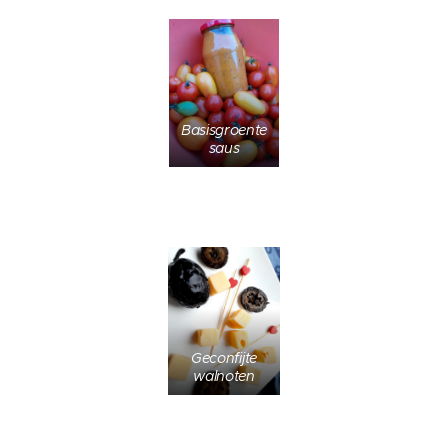
Basisgroente
saus
Geconfijte
walnoten