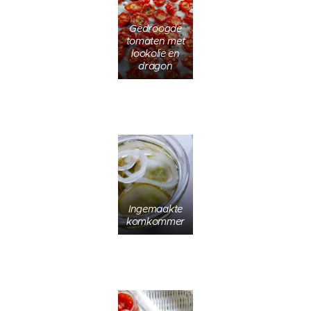
Gedroogde
tomaten met
lookolie en
dragon
Ingemaakte
komkommer