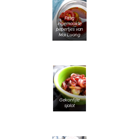
Pittig
ingemaakte
pepertjes van
Mai Luong
Gekonfijte
sjalot