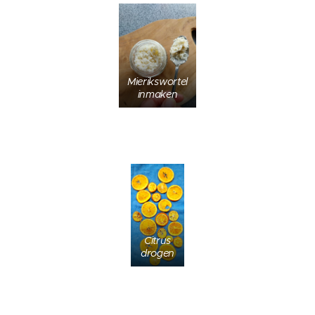
Mierikswortel
inmaken
Citrus
drogen