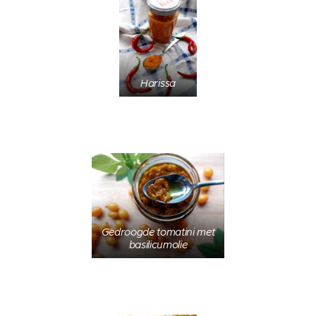
Harissa
Gedroogde tomatini met
basilicumolie