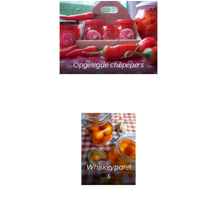
Opgelegde chilipepers
Whiskeyparel
s