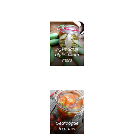
Ingemaakte
olijfkomkom
mers
Gedroogde
tomaten