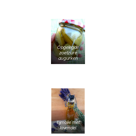
Opgelegde
zoetzure
augurken
Tijmolie met
lavendel