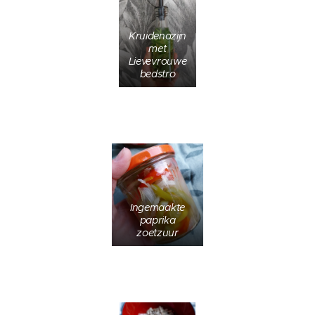
Kruidenazijn
met
Lievevrouwe
bedstro
Ingemaakte
paprika
zoetzuur