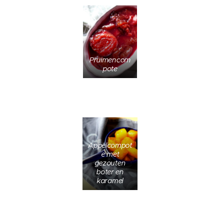
Pruimencom
pote
Appelcompot
e met
gezouten
boter en
karamel