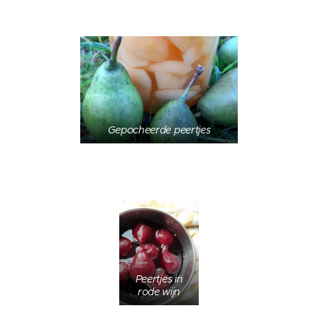
Gepocheerde peertjes
Peertjes in
rode wijn