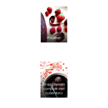
Fruitleer
Braambessen
compote met
cuberdons