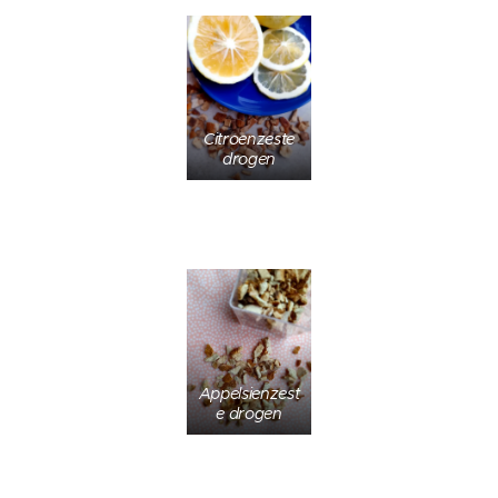
Citroenzeste
drogen
Appelsienzest
e drogen