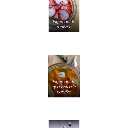
Ingemaakte
radijzen
Ingemaakte
geroosterde
paprika