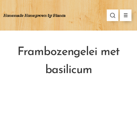
Homemade Homegrown by Bianca
Frambozengelei met
basilicum