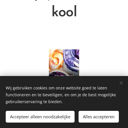
kool
Rode kool
met
appeltjes
Wij gebruiken cookies om onze website goed te laten
functioneren en te beveiligen, en om je de best mogelijke
gebruikerservaring te bieden.
Homemade Homegrown by Bianca ©2026
Accepteer alleen noodzakelijke
Alles accepteren
Cookies