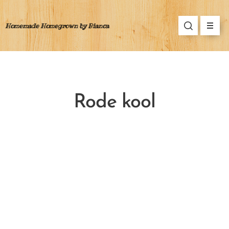
Homemade Homegrown by Bianca
Rode kool