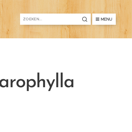
MENU
harophylla