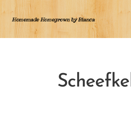
Homemade Homegrown by Bianca
Scheefkel