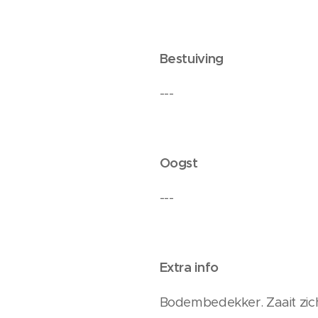
Bestuiving
---
Oogst
---
Extra info
Bodembedekker. Zaait zichz