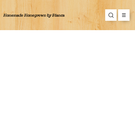
Homemade Homegrown by Bianca