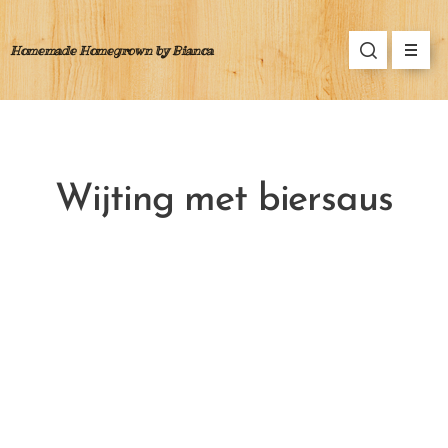
Homemade Homegrown by Bianca
Wijting met biersaus