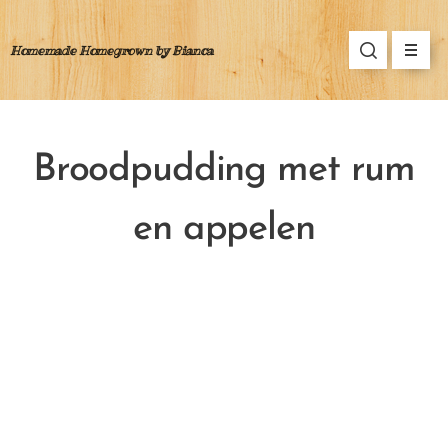
Homemade Homegrown by Bianca
Broodpudding met rum
en appelen