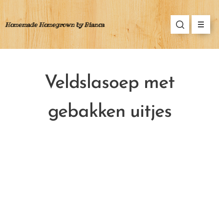
Homemade Homegrown by Bianca
Veldslasoep met
gebakken uitjes