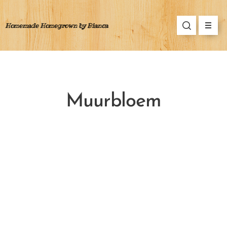
Homemade Homegrown by Bianca
Muurbloem