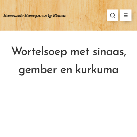
Homemade Homegrown by Bianca
Wortelsoep met sinaas,
gember en kurkuma