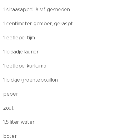
1 sinaasappel, à vif gesneden
1 centimeter gember, geraspt
1 eetlepel tijm
1 blaadje laurier
1 eetlepel kurkuma
1 blokje groentebouillon
peper
zout
1,5 liter water
boter