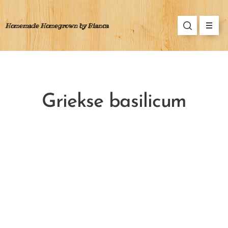
Homemade Homegrown by Bianca
Griekse basilicum