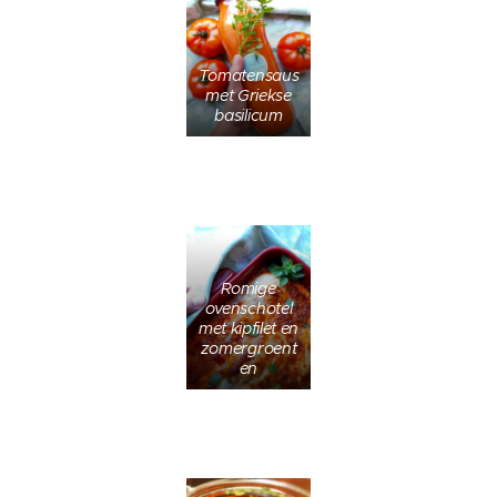
Tomatensaus
met Griekse
basilicum
Romige
ovenschotel
met kipfilet en
zomergroent
en