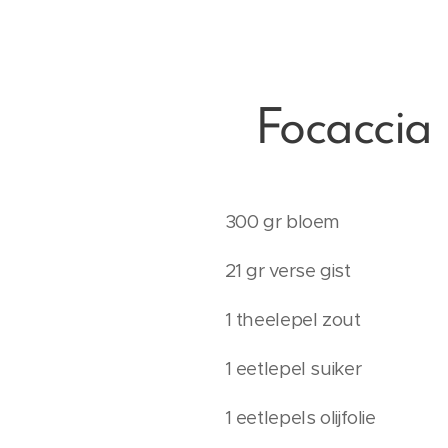
Focaccia
300 gr bloem
21 gr verse gist
1 theelepel zout
1 eetlepel suiker
1 eetlepels olijfolie