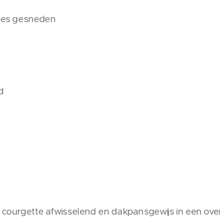
kjes gesneden
d
en courgette afwisselend en dakpansgewijs in een o