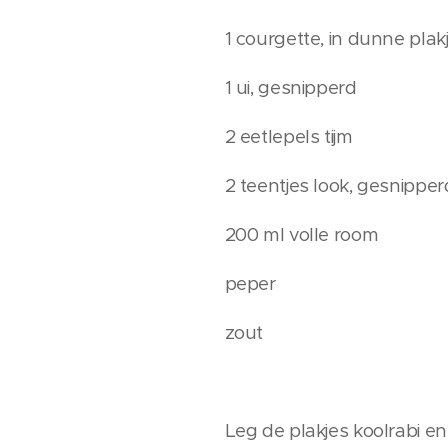
1 courgette, in dunne pla
1 ui, gesnipperd
2 eetlepels tijm
2 teentjes look, gesnipper
200 ml volle room
peper
zout
Leg de plakjes koolrabi 