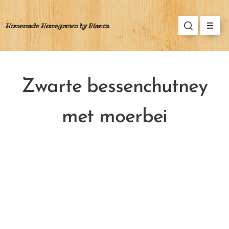
Homemade Homegrown by Bianca
Zwarte bessenchutney
met moerbei