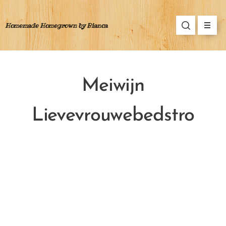
Homemade Homegrown by Bianca
Meiwijn
Lievevrouwebedstro