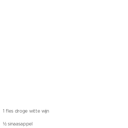
1 fles droge witte wijn
½ sinaasappel