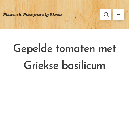
Homemade Homegrown by Bianca
Gepelde tomaten met
Griekse basilicum