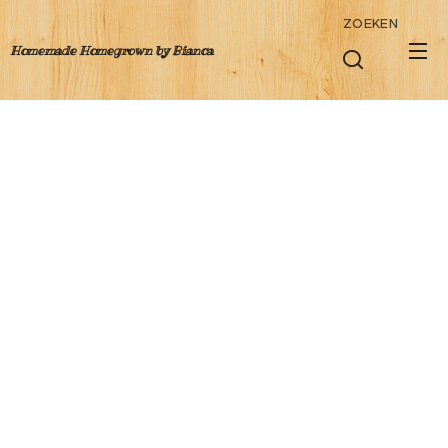
ZOEKEN
Homemade Homegrown by Bianca