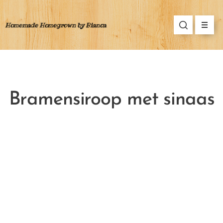
Homemade Homegrown by Bianca
Bramensiroop met sinaas