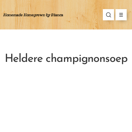
Homemade Homegrown by Bianca
Heldere champignonsoep