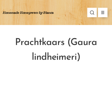
Homemade Homegrown by Bianca
Prachtkaars (Gaura
lindheimeri)