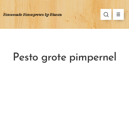
Homemade Homegrown by Bianca
Pesto grote pimpernel