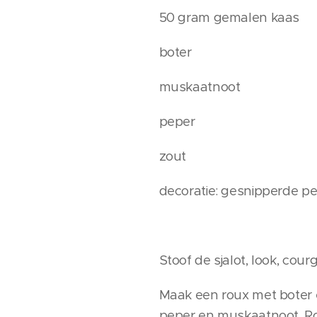
50 gram gemalen kaas
boter
muskaatnoot
peper
zout
decoratie: gesnipperde pe
Stoof de sjalot, look, cou
Maak een roux met boter e
peper en muskaatnoot. Ro