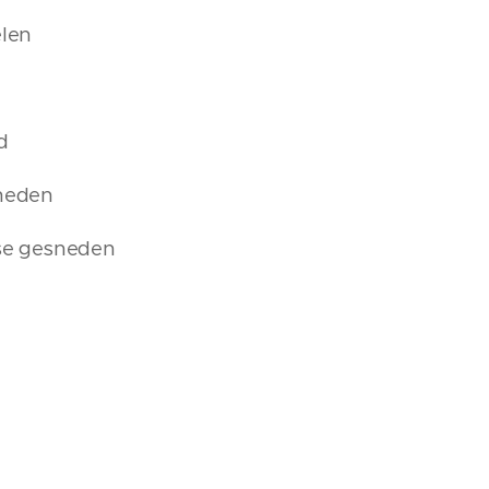
len
d
sneden
ise gesneden