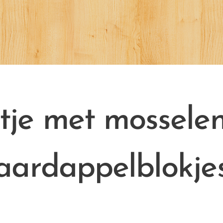
tje met mosselen
aardappelblokje