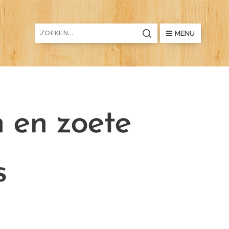
MENU
 en zoete
s