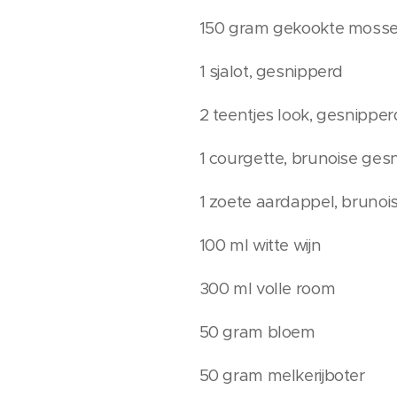
150 gram gekookte mosse
1 sjalot, gesnipperd
2 teentjes look, gesnipper
1 courgette, brunoise ge
1 zoete aardappel, bruno
100 ml witte wijn
300 ml volle room
50 gram bloem
50 gram melkerijboter