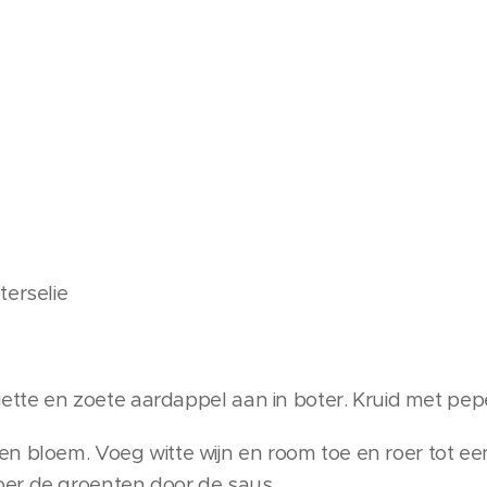
terselie
rgette en zoete aardappel aan in boter. Kruid met pep
n bloem. Voeg witte wijn en room toe en roer tot ee
er de groenten door de saus.