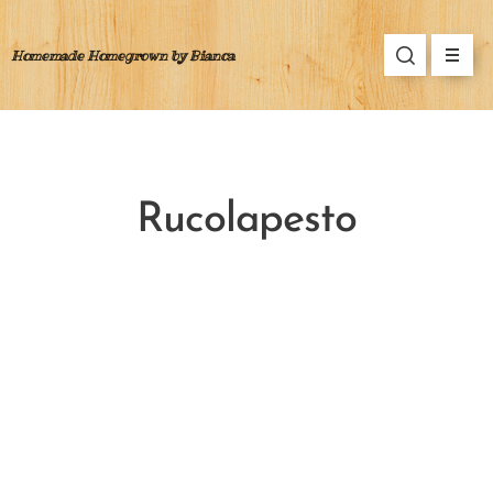
Homemade Homegrown by Bianca
Rucolapesto