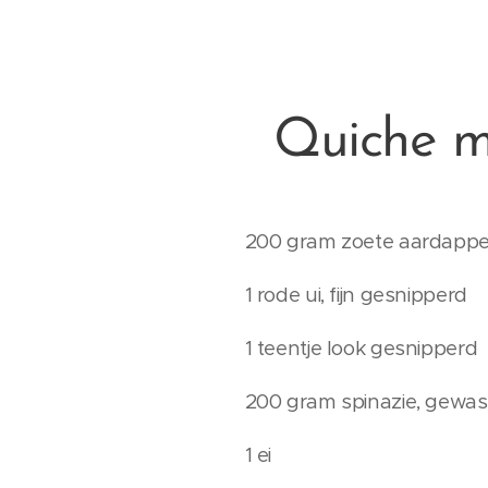
Quiche m
200 gram zoete aardappel,
1 rode ui, fijn gesnipperd
1 teentje look gesnipperd
200 gram spinazie, gewa
1 ei