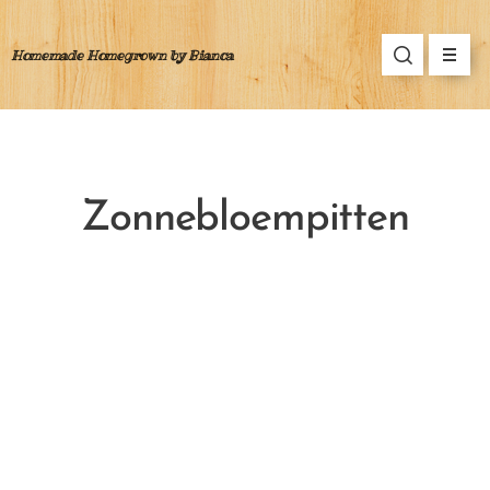
Homemade Homegrown by Bianca
Zonnebloempitten