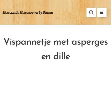
Homemade Homegrown by Bianca
Vispannetje met asperges
en dille