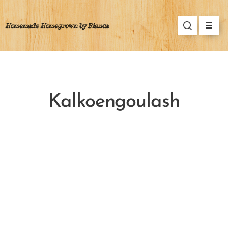
Homemade Homegrown by Bianca
Kalkoengoulash