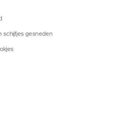
d
 schijfjes gesneden
okjes