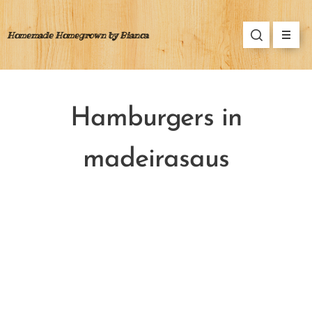
Homemade Homegrown by Bianca
Hamburgers in
madeirasaus