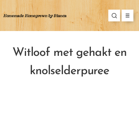
Homemade Homegrown by Bianca
Witloof met ge
hakt en
knolselderpuree