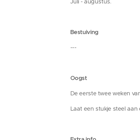
Juli - augustus.
Bestuiving
---
Oogst
De eerste twee weken van
Laat een stukje steel aan
Extra info