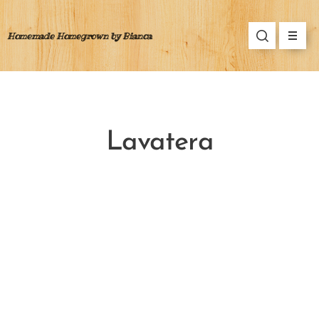
Homemade Homegrown by Bianca
Lavatera