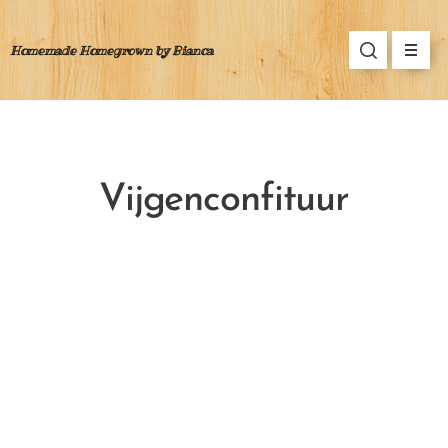
Homemade Homegrown by Bianca
Vijgenconfituur