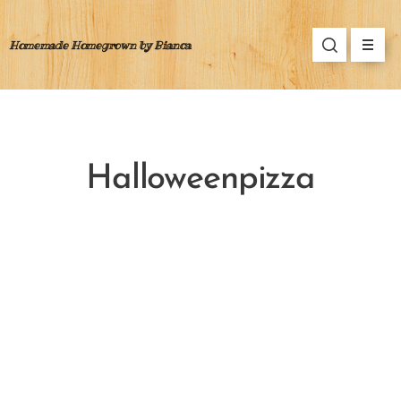
Homemade Homegrown by Bianca
Halloweenpizza