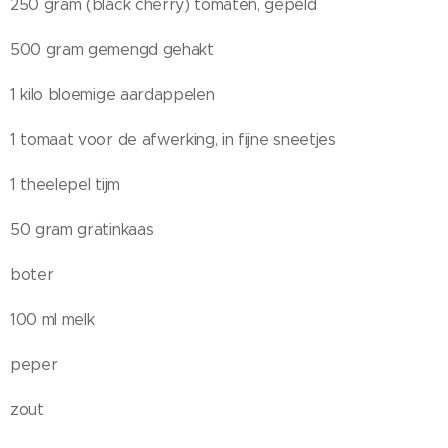
250 gram (black cherry) tomaten, gepeld
500 gram gemengd gehakt
1 kilo bloemige aardappelen
1 tomaat voor de afwerking, in fijne sneetjes
1 theelepel tijm
50 gram gratinkaas
boter
100 ml melk
peper
zout