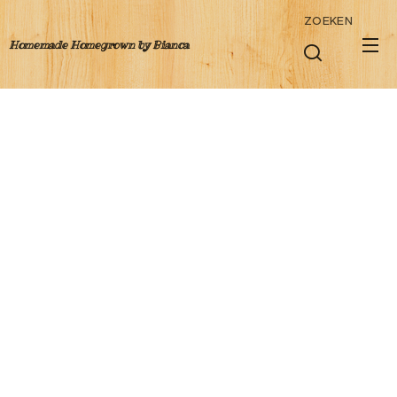
ZOEKEN
Homemade Homegrown by Bianca