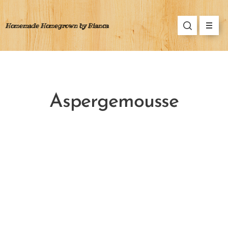
Homemade Homegrown by Bianca
Aspergemousse