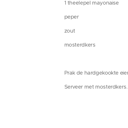
1 theelepel mayonaise
peper
zout
mosterdkers
Prak de hardgekookte eie
Serveer met mosterdkers.