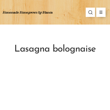
Homemade Homegrown by Bianca
Lasagna bolognaise