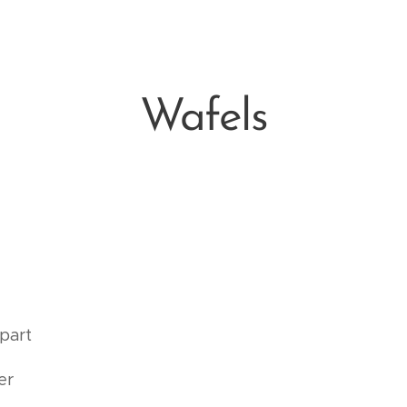
Wafels
apart
er