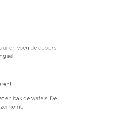
vuur en voeg de dooiers
ngsel.
eren!
at en bak de wafels. De
jzer komt.