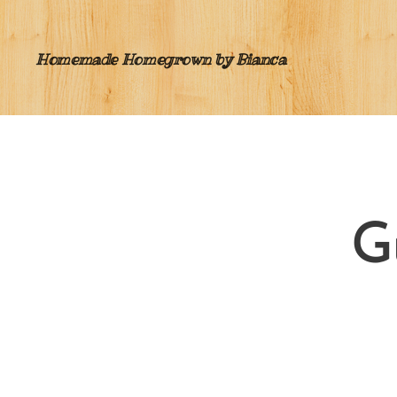
Homemade Homegrown by Bianca
G