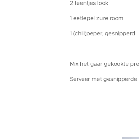
2 teentjes look
1 eetlepel zure room
1 (chili)peper, gesnipperd
Mix het gaar gekookte pr
Serveer met gesnipperde 