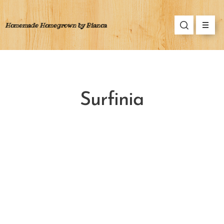
Homemade Homegrown by Bianca
Surfinia