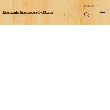
ZOEKEN
Homemade Homegrown by Bianca