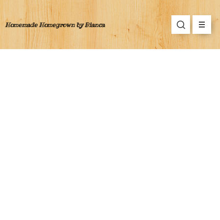
Homemade Homegrown by Bianca