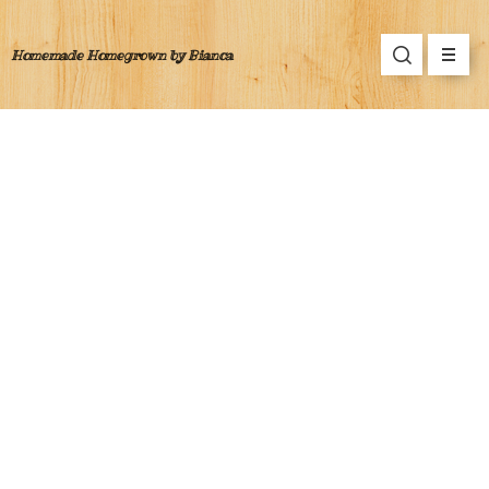
Homemade Homegrown by Bianca