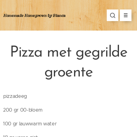
Homemade Homegrown by Bianca
Pizza met gegrilde
groente
pizzadeeg
200 gr 00-bloem
100 gr lauwwarm water