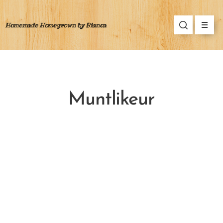
Homemade Homegrown by Bianca
Muntlikeur