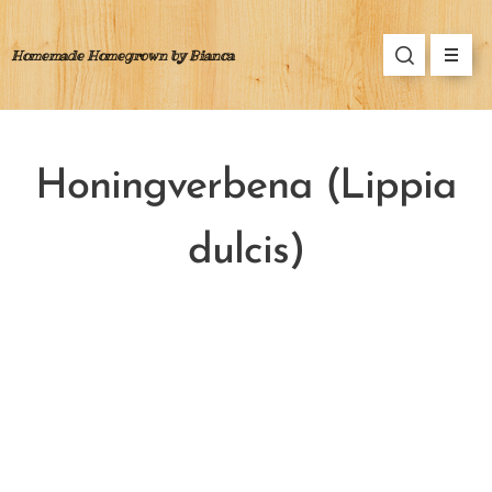
Homemade Homegrown by Bianca
H
oningverbena (Lippia
dulcis)